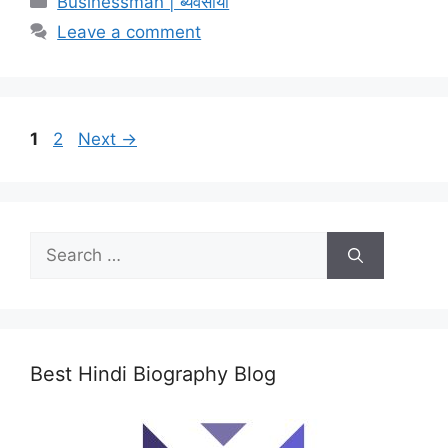
Businessman | ब्यवसायी
Leave a comment
Page
Page
1
2
Next
→
Search
for:
Best Hindi Biography Blog