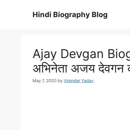
Skip
to
Hindi Biography Blog
content
Ajay Devgan Biog
अभिनेता अजय देवगन 
May 7, 2020
by
Virender Yadav