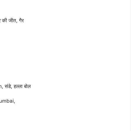
ार की जीत, गैर
 संडे, हल्ला बोल
Mumbai,