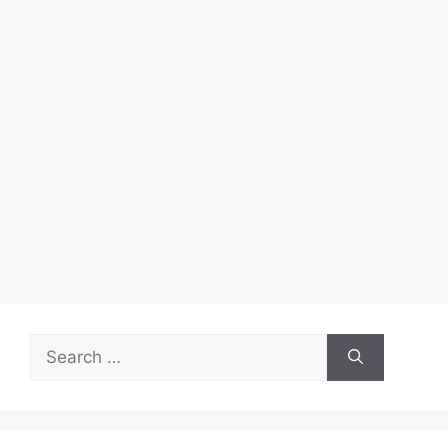
Search
for: