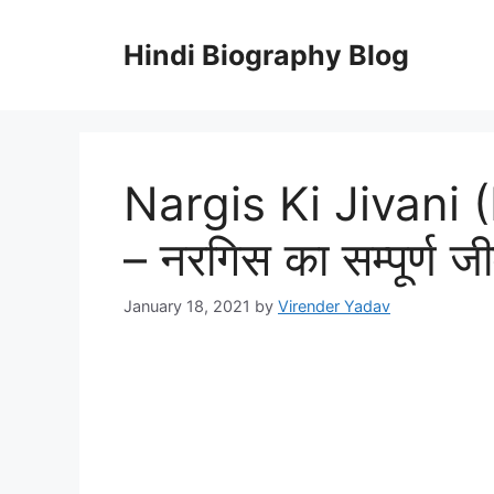
Skip
to
Hindi Biography Blog
content
Nargis Ki Jivani 
– नरगिस का सम्पूर्ण 
January 18, 2021
by
Virender Yadav