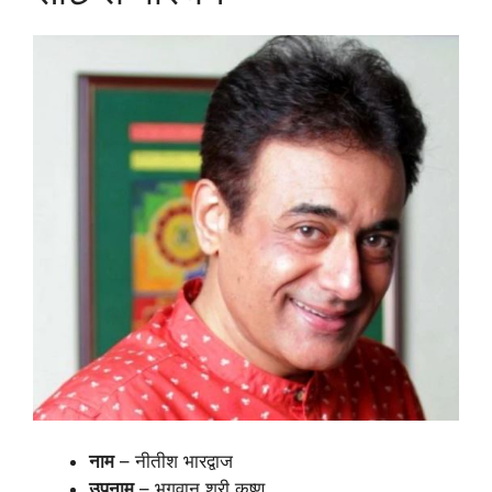
नाम
– नीतीश भारद्वाज
उपनाम
– भगवान श्री कृष्ण