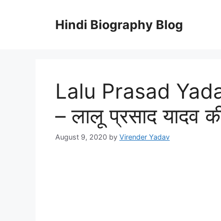
Skip
to
Hindi Biography Blog
content
Lalu Prasad Yada
– लालू प्रसाद यादव क
August 9, 2020
by
Virender Yadav