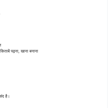
त
त
किताबें पढ़ना, खाना बनाना
संद है।